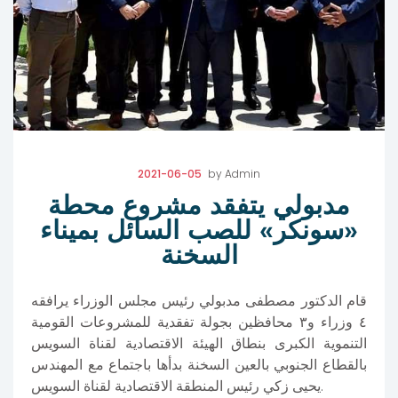
2021-06-05
by
Admin
مدبولي يتفقد مشروع محطة
«سونكر» للصب السائل بميناء
السخنة
قام الدكتور مصطفى مدبولي رئيس مجلس الوزراء يرافقه
٤ وزراء و٣ محافظين بجولة تفقدية للمشروعات القومية
التنموية الكبرى بنطاق الهيئة الاقتصادية لقناة السويس
بالقطاع الجنوبي بالعين السخنة بدأها باجتماع مع المهندس
يحيى زكي رئيس المنطقة الاقتصادية لقناة السويس.