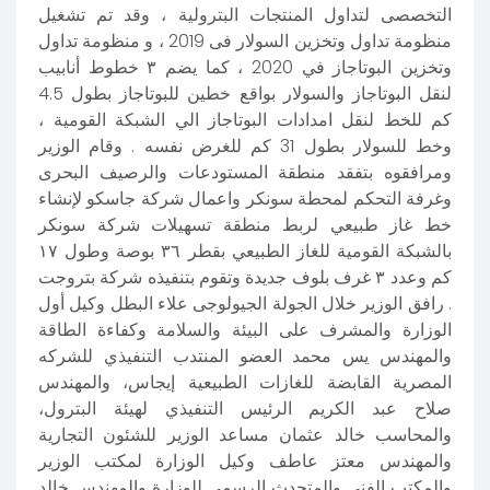
التخصصى لتداول المنتجات البترولية ، وقد تم تشغيل
منظومة تداول وتخزين السولار فى 2019 ، و منظومة تداول
وتخزين البوتاجاز في 2020 ، كما يضم ٣ خطوط أنابيب
لنقل البوتاجاز والسولار بواقع خطين للبوتاجاز بطول 4.5
كم للخط لنقل امدادات البوتاجاز الي الشبكة القومية ،
وخط للسولار بطول 31 كم للغرض نفسه . وقام الوزير
ومرافقوه بتفقد منطقة المستودعات والرصيف البحرى
وغرفة التحكم لمحطة سونكر واعمال شركة جاسكو لإنشاء
خط غاز طبيعي لربط منطقة تسهيلات شركة سونكر
بالشبكة القومية للغاز الطبيعي بقطر ٣٦ بوصة وطول ١٧
كم وعدد ٣ غرف بلوف جديدة وتقوم بتنفيذه شركة بتروجت
. رافق الوزير خلال الجولة الجيولوجى علاء البطل وكيل أول
الوزارة والمشرف على البيئة والسلامة وكفاءة الطاقة
والمهندس يس محمد العضو المنتدب التنفيذي للشركه
المصرية القابضة للغازات الطبيعية إيجاس، والمهندس
صلاح عبد الكريم الرئيس التنفيذي لهيئة البترول،
والمحاسب خالد عثمان مساعد الوزير للشئون التجارية
والمهندس معتز عاطف وكيل الوزارة لمكتب الوزير
والمكتب الفني والمتحدث الرسمي للوزارة والمهندس خالد