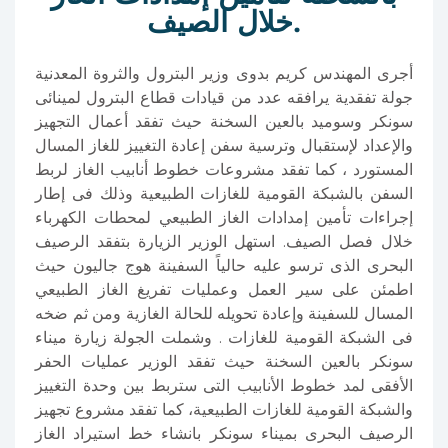
خلال الصيف.
أجرى المهندس كريم بدوى وزير البترول والثروة المعدنية
جولة تفقدية يرافقه عدد من قيادات قطاع البترول لمينائى
سونكر وسوميد بالعين السخنة حيث تفقد أعمال التجهيز
والإعداد لإستقبال وترسية سفن إعادة التغييز للغاز المسال
المستورد ، كما تفقد مشروعات خطوط أنابيب الغاز لربط
السفن بالشبكة القومية للغازات الطبيعية وذلك فى إطار
إجراءات تأمين إمدادات الغاز الطبيعي لمحطات الكهرباء
خلال فصل الصيف. استهل الوزير الزيارة بتفقد الرصيف
البحرى الذى ترسو عليه حالياً السفينة هوج جاليون حيث
اطمئن على سير العمل وعمليات تفريغ الغاز الطبيعي
المسال للسفينة وإعادة تحويله للحالة الغازية ومن ثم ضخه
فى الشبكة القومية للغازات . وشملت الجولة زيارة ميناء
سونكر بالعين السخنة حيث تفقد الوزير عمليات الحفر
الأفقى لمد خطوط الأنابيب التى ستربط بين وحدة التغييز
والشبكة القومية للغازات الطبيعية، كما تفقد مشروع تجهيز
الرصيف البحرى بميناء سونكر بانشاء خط استيراد الغاز