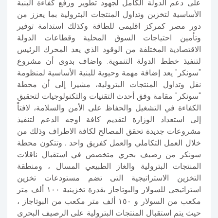
على دعم الدولة الكامل لجهود تطوير ورفع كفاءة البنية
الأساسية لتخزين وتداول المنتجات البترولية بما يعزز من
دور مصر كمركز اقليمى للطاقة وكذلك استدامة توفير
وتأمين احتياجات السوق المحلية وقطاعات الدولة
الاقتصادية المختلفة من الوقود الذي يعد المحرك الرئيس
لتنفيذ خطط الدولة التنموية. واضاف بدوى أن مشروع
"سونكر" يعد إضافة مهمة وحيوية للبنية الأساسية لمنظومة
نقل وتداول المنتجات البترولية، مشيرا إلى أن محطة
"سونكر" مقامة وفق أحدث التقنيات والتكنولوجيات لتحقيق
الكفاءة في التشغيل والحفاظ على الأمن والسلامة، لافتاً
إلى استعداد الوزارة لتقديم كافة اوجه الدعم لتنفيذ
مشروعات جديدة تحقق المصالح لكافة الاطراف وذلك من
خلال العمل التكاملي والعمل كفريق واحد . وتتكون محطة
سونكر من رصيف بحري متخصص في استقبال ناقلات
المنتجات البترولية والغاز الطبيعي المسال ، ومنطقة
التخزين الاستراتيجية التى تضم مستودعات تخزين
استراتيجى للسولار والبوتاجاز بقدرة تخزينية ١٠٠ ألف متر
مكعب من السولار و ١٥٠ ألف متر مكعب من البوتاجاز ،
حيث يتم استقبال المنتجات البترولية على الرصيف البحرى