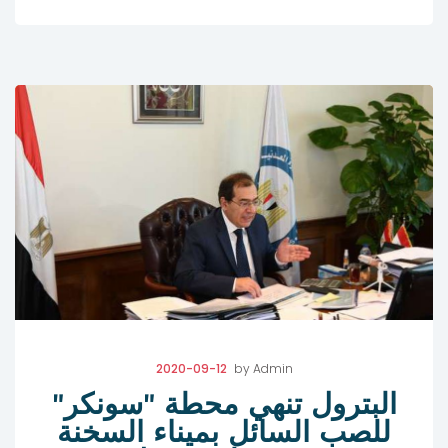
2020-09-12
by
Admin
البترول تنهي محطة "سونكر"
للصب السائل بميناء السخنة